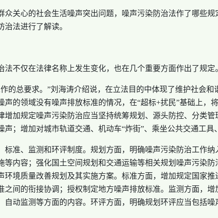
群众关心的社会生活噪声突出问题，噪声污染防治法作了哪些规
防治法进行了解读。
治法不仅在法律名称上发生变化，也在几个重要方面作出了规定
工作的总要求。”刘海涛介绍说，在立法目的中体现了维护社会和
声的领域没有噪声排放标准的情况，在“超标+扰民”基础上，将
律增加规定噪声污染防治应当坚持统筹规划、源头防控、分类管
噪声；增加对城市轨道交通、机动车“炸街”、乘坐公共交通工具
、标准、监测和环评制度。规划方面，明确噪声污染防治工作纳
施等内容；强化国土空间规划和交通运输等相关规划噪声污染防
声环境质量改善规划及其实施方案。标准方面，增加规定国家推
准之间的衔接协调；授权制定地方噪声排放标准。监测方面，增
、自动监测等方面的内容。环评方面，明确规划环评应当包括噪