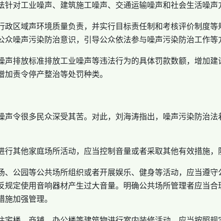
法针对工业噪声、建筑施工噪声、交通运输噪声和社会生活噪声
行政区域声环境质量负责，并实行目标责任制和考核评价制度等
公众噪声污染防治意识，引导公众依法参与噪声污染防治工作等
噪声排放标准排放工业噪声等违法行为的具体罚款数额，增加建
增加责令停产整治等处罚种类。
噪声令很多民众深受其苦。对此，刘海涛指出，噪声污染防治法
进行其他家庭场所活动，应当控制音量或者采取其他有效措施，
场、公园等公共场所组织或者开展娱乐、健身等活动，应当遵守
反规定使用音响器材产生过大音量。明确公共场所管理者应当合
措施加强管理。
住宅楼、商铺、办公楼等建筑物进行室内装修活动，应当按照规