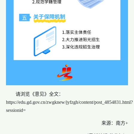
请浏览《意见》
全文：
https://edu.gd.gov.cn/zwgknew/jyfzgh/content/post_4854831.html?
sessionid=
来源：南方+