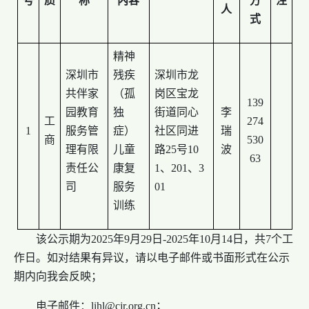
号
质
称
内容
方
注
人
式
精神
深圳市
残疾
深圳市龙
共伴家
（孤
岗区宝龙
139
园教育
独
街道同心
李
工
274
1
服务管
症）
社区同进
瑞
商
530
理有限
儿童
路25号10
波
63
责任公
康复
1、201、3
司
服务
01
训练
该公示期为2025年9月29日-2025年10月14日，共7个工
作日。如对结果有异议，请以电子邮件或书面形式在公示
期内向我会反映；
电子邮件：lihl@cjr.org.cn；