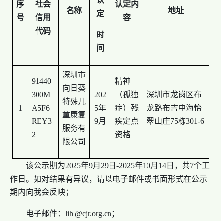
认
序
社会
认定内
名称
地址
定
号
信用
容
代码
时
间
深圳市
91440
精神
向日葵
300M
202
（孤独
深圳市龙岗区布
特殊儿
1
A5F6
5年
症）残
龙路布吉中海怡
童康复
REY3
9月
疾定点
翠山庄75栋301-6
服务有
2
资格
限公司
该公示期为2025年9月29日-2025年10月14日，共7个工
作日。如对结果有异议，请以电子邮件或书面形式在公示
期内向我会反映；
电子邮件：lihl@cjr.org.cn；