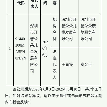
定代
代码
间
容
表人
机
深圳市开
深圳市开
深圳
构
馨朵朵儿
馨朵朵康
市开
名
童发展有
复服务有
91440
馨朵
称
限公司
限公司
202
300M
朵儿
1
6年
A5FN
童发
法
6月
8NJ9N
展有
定
限公
代
王涵锋
秦金平
司
表
人
该公示期为2026年6月3日-2026年6月10日，共7个工作
日。如对结果有异议，请以电子邮件或书面形式在公示期
内向我会反映；