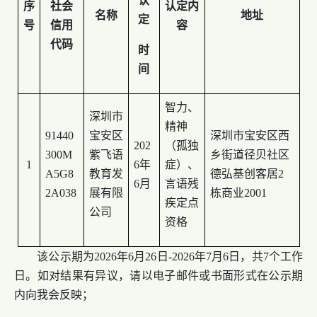
认
序
社会
认定内
名称
地址
定
号
信用
容
代码
时
间
智力、
深圳市
精神
91440
宝安区
深圳市宝安区西
202
（孤独
300M
紫飞语
乡街道径贝社区
1
6年
症）、
A5G8
教育发
德弘基创客居2
6月
言语残
2A038
展有限
栋商业2001
疾定点
公司
资格
该公示期为2026年6月26日-2026年7月6日，共7个工作
日。如对结果有异议，请以电子邮件或书面形式在公示期
内向我会反映；