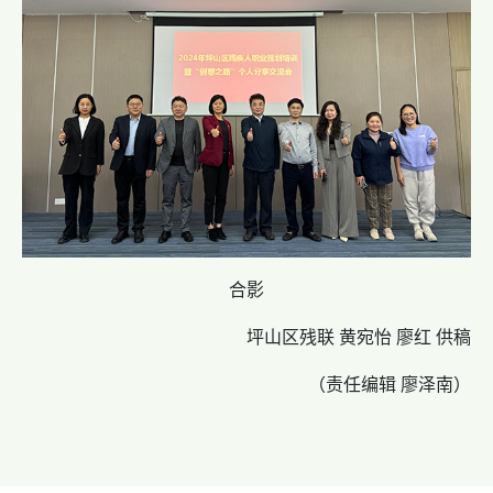
合影
坪山区残联 黄宛怡 廖红 供稿
（责任编辑 廖泽南）