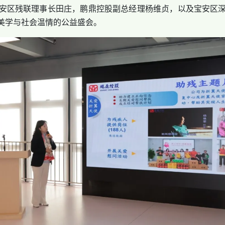
区残联理事长田庄，鹏鼎控股副总经理杨维贞，以及宝安区深
美学与社会温情的公益盛会。