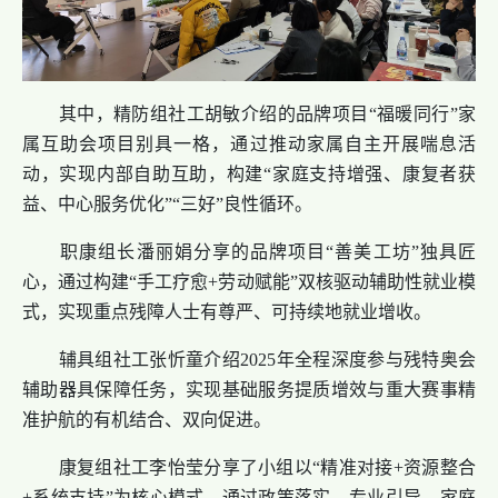
其中，精防组社工胡敏介绍的品牌项目“福暖同行”家
属互助会项目别具一格，通过推动家属自主开展喘息活
动，实现内部自助互助，构建“家庭支持增强、康复者获
益、中心服务优化”“三好”良性循环。
职康组长潘丽娟分享的品牌项目“善美工坊”独具匠
心，通过构建“手工疗愈+劳动赋能”双核驱动辅助性就业模
式，实现重点残障人士有尊严、可持续地就业增收。
辅具组社工张忻童介绍2025年全程深度参与残特奥会
辅助器具保障任务，实现基础服务提质增效与重大赛事精
准护航的有机结合、双向促进。
康复组社工李怡莹分享了小组以“精准对接+资源整合
+系统支持”为核心模式，通过政策落实、专业引导、家庭