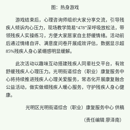
图：热身游戏
游戏结束后，心理咨询师组织大家分享交流，引导
残
疾人
倾诉内心压力，现场教学简易“
478
”深呼吸放松法，带
领残疾人实操练习，方便大家居家自主舒缓情绪。活动前
后通过情绪自评、满意度问卷开展成效评估，数据显示超
85%残疾人身心紧绷感明显缓解。
此次活动以趣味互动搭建
残疾人
同辈社交平台，有效
舒缓
残疾人
心理压力。
光明街道综合（职业）康复服务中
心
将持续推进残疾人心理关爱服务，常态化开展康复融合
公益活动，做实做细
残疾人
暖心服务，守护
残疾人
身心健
康。
光明区光明街道综合（职业）康复服务中心 供稿
（责任编辑 廖泽南）