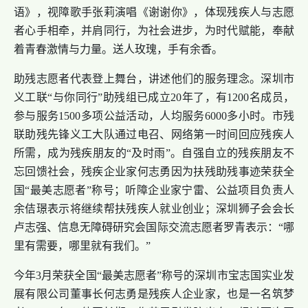
语》，视障歌手张莉演唱《谢谢你》，体现残疾人与志愿
者心手相牵，并肩同行，为社会进步，为时代赋能，奉献
着青春激情与力量。送人玫瑰，手有余香。
助残志愿者代表登上舞台，讲述他们的服务理念。深圳市
义工联“与你同行”助残组已成立20年了，有1200名成员，
参与服务1500多项公益活动，人均服务6000多小时。市残
联助残先锋义工大队通过电召、网络第一时间回应残疾人
所需，成为残疾朋友的“及时雨”。自强自立的残疾朋友不
忘回馈社会，残疾企业家何志勇因为扶残助残事迹荣获全
国“最美志愿者”称号；听障企业家宁雷、公益项目负责人
余佶璟表示将继续帮扶残疾人就业创业；深圳狮子会会长
卢志强、信息无障碍研究会国际交流志愿者罗青表示：“哪
里有需要，哪里就有我们。”
今年3月荣获全国“最美志愿者”称号的深圳市宝志国实业发
展有限公司董事长何志勇是残疾人企业家，也是一名筑梦