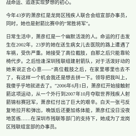
战命运、追逐实现梦想的初心。
今年43岁的萧彦红是龙岗区残疾人联合会组宣部办事员，
同时，她也是射箭比赛中的“常胜将军”。
日常生活中，萧彦红是一个幽默活泼的人。命运的打击发
生在2002年，23岁的她在送生病女儿去医院的路上遭遇了
车祸，受伤严重。她接受了高位截肢，自那之后只能靠轮
椅代步。之后恰逢深圳残联组建射箭队，对于活泼好动的
她来说正合心意——“高位截肢之后，在家里哪里也去不
了，有这样一个机会我还是想去拼一下。领导把我叫上，
我傻乎乎地就进去了。”2006年6月1日，萧彦红开始接触射
箭这项运动，从一个外行到2007年10月夺取世界残疾人射
箭锦标赛冠军，萧彦红付出了巨大的艰辛。白天一张弓反
复地拉开和弹出，晚饭后还要加练体能，萧彦红没日没夜
地苦练……在深圳市残联等部门的支持下，她成为了龙岗
区残联组宣部的办事员。