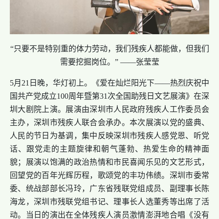
“只要不是特别重的体力劳动，我们残疾人都能做，但我们
需要挖掘岗位。” ——张莹莹
5月21日晚，华灯初上。《爱在灿烂阳光下——热烈庆祝中
国共产党成立100周年暨第31次全国助残日文艺展演》在深
圳大剧院上演。展演由深圳市人民政府残疾人工作委员会
主办，深圳市残疾人联合会承办。本次展演以党的盛典、
人民的节日为基调，集中反映深圳市残疾人感党恩、听党
话、跟党走的主题旋律和朝气蓬勃、热爱生命的精神面
貌；展演以饱满的政治热情和市民喜闻乐见的文艺形式，
回望党的百年光辉历程，歌颂党的丰功伟绩。深圳市委常
委、统战部部长冯玲，广东省残联党组成员、副理事长陈
海龙，深圳市残联党组书记、理事长人选董秀等出席了活
动。当日的演出在全体残疾人演员激情澎湃地合唱《没有