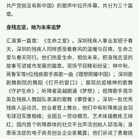
共产党就没有新中国》的歌声中拉开序幕，共分为三个篇
章。
身残志坚，她为未来追梦
汇演第一篇章：《生命之爱》。深圳残疾人事业发轫于春
天，深圳的残疾人同样感受着春风的温暖与召唤，生命之
爱与春天同行。他们热爱生命，相信未来，把身残志坚的
故事写进城市发展的篇章。现场节目精彩纷呈：林中秋、
蒋鲁军等9位残疾歌手高歌一曲《理想照耀中国》；深圳歌
剧舞剧院的舞蹈《打开的窗口》；展现抗疫精神的歌舞
《守护生命》；听障者梁越朗诵《梦想》；视障歌手周华
英及残疾人舞蹈队表演的歌舞《攀登者》。深圳一批优秀
残疾人运动员、创业者登上舞台，他们中有听障奥运会羽
毛球冠军唐楷峰；全国五一劳动模范、艺术体操教练王绮
红；国内首个听障群体的社交平台声活创始人邱浩海；身
患渐冻症的电子商务创业企业家戴露；他们诉说了勇敢挑