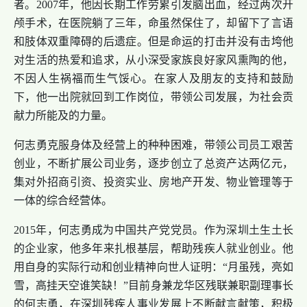
者。2007年，他因长期工作劳累引发脑出血，经过两次开
颅手术，在医院躺了三年，命虽然保住了，却留下了言语
和肢体双重障碍的后遗症。但是命运的打击并没有击垮他
对生活的热爱和追求，从小深受家族良好家风熏陶的他，
不因人生祸福而生气馁心。在家人及朋友的支持和鼓励
下，他一出院就回到工作岗位，带领公司发展，为社会贡
献力所能及的力量。
何志勇克服身体及经营上的种种困难，带领公司员工艰苦
创业，不断扩展公司业务，逐步创立了总资产达两亿元，
集对外招商引资、投资实业、房地产开发、物业管理等于
一体的综合经营体。
2015年，何志勇成为中国共产党党员。作为深圳土生土长
的企业家，他多年来扎根基层，帮助残疾人就业创业。他
用自身的实际行动和创业精神向世人证明：“月虽残，亮如
雪，高挂天空谁笑缺！”目前身兼龙华区残联兼职副理事长
的何志勇，在深圳残疾人事业发展上不断献言献策，积极