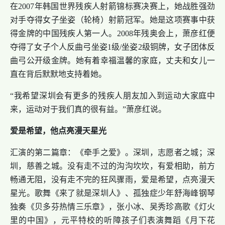
在2007年韩国世界残疾人射箭锦标赛决赛上，她战胜强劲
对手夺得女子坐姿（轮椅）射箭冠军。她是这项赛事中获
得金牌的中国残疾人第一人。2008年残奥会上，萧彦红便
夺得了女子个人反曲弓坐姿1级/坐姿2级铜牌，女子团体反
曲弓公开级金牌。她有着幸福温馨的家庭，丈夫和女儿一
直在背后默默地支持着她。
“我希望深圳会有更多的残疾人朋友加入到运动大家庭中
来，运动对于我们真的很有益。”萧彦红说。
爱是希望，他点亮漫天星光
汇演的第二篇章：《牵手之爱》。深圳，志愿者之城；深
圳，慈善之城。没有走不过的沟沟坎坎，有爱相助，前方
畅通无阻，没有走不完的狂风骤雨，爱是希望，点亮漫天
星光。歌舞《来了就是深圳人》、孤独症少年舒海峰钢琴
独奏《贝多芬热情三乐章》，张小冰、吴秀珍高歌《灯火
里的中国》，元平特校的听障孩子们表演舞蹈《月下花